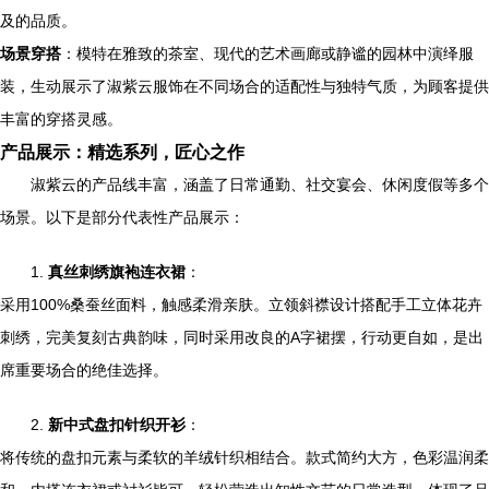
及的品质。
场景穿搭
：模特在雅致的茶室、现代的艺术画廊或静谧的园林中演绎服
装，生动展示了淑紫云服饰在不同场合的适配性与独特气质，为顾客提供
丰富的穿搭灵感。
产品展示：精选系列，匠心之作
淑紫云的产品线丰富，涵盖了日常通勤、社交宴会、休闲度假等多个
场景。以下是部分代表性产品展示：
1.
真丝刺绣旗袍连衣裙
：
采用100%桑蚕丝面料，触感柔滑亲肤。立领斜襟设计搭配手工立体花卉
刺绣，完美复刻古典韵味，同时采用改良的A字裙摆，行动更自如，是出
席重要场合的绝佳选择。
2.
新中式盘扣针织开衫
：
将传统的盘扣元素与柔软的羊绒针织相结合。款式简约大方，色彩温润柔