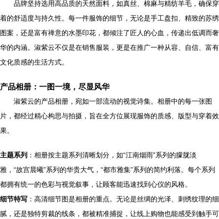
品牌坚持选用高品质的天然面料，如真丝、棉麻与精纺羊毛，确保穿
着的舒适度与持久性。每一件服饰的细节，无论是手工盘扣、精致的苏绣
图案，还是富有禅意的水墨印花，都倾注了匠人的心血，传递出低调而奢
华的内涵。淑紫云不仅是在销售服装，更是在推广一种从容、自信、富有
文化质感的生活方式。
产品相册：一图一境，尽显风华
淑紫云的产品相册，宛如一部流动的视觉诗集。相册中的每一张图
片，都经过精心构思与拍摄，旨在全方位展现服饰的质感、版型与穿着效
果。
主题系列
：相册按主题系列清晰划分，如“江南烟雨”系列的朦胧淡
雅，“故宫晨曦”系列的华贵大气，“都市雅集”系列的简约利落。每个系列
都拥有统一的色彩与视觉叙事，让顾客能迅速找到心仪的风格。
细节特写
：高清细节图是相册的重点。无论是丝绸的光泽、刺绣纹理的细
腻，还是独特剪裁的线条，都被精准捕捉，让线上购物也能感受到触手可