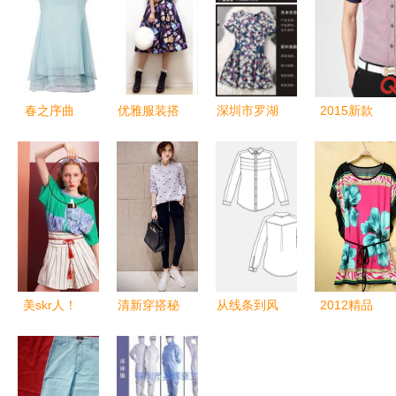
春之序曲
优雅服装搭
深圳市罗湖
2015新款
2014春季
配美上天
区简曼服装
男式格子修
欧根纱三件
秋季女装搭
店T5088连
身衬衫 掌
套时尚解读
配技巧全攻
衣裙 价
柜推荐的潮
略
格、厂家与
流之选
形象解析
美skr人！
清新穿搭秘
从线条到风
2012精品
小众却高级
诀 蓝白条
格 女装衬
时尚波比裙
的服装品
纹T恤打造
衫款式图在
18出售 经
牌，广州小
夏日高级感
服装设计中
典再现，时