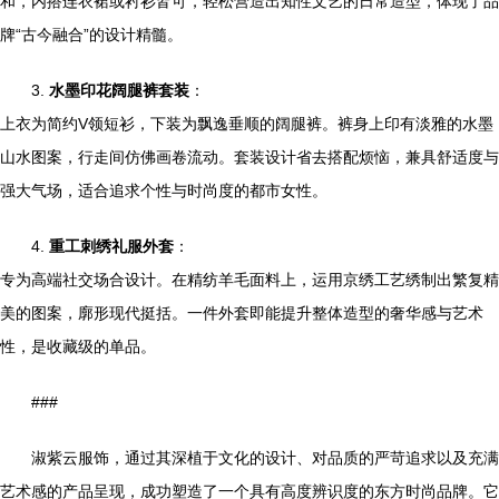
和，内搭连衣裙或衬衫皆可，轻松营造出知性文艺的日常造型，体现了品
牌“古今融合”的设计精髓。
3.
水墨印花阔腿裤套装
：
上衣为简约V领短衫，下装为飘逸垂顺的阔腿裤。裤身上印有淡雅的水墨
山水图案，行走间仿佛画卷流动。套装设计省去搭配烦恼，兼具舒适度与
强大气场，适合追求个性与时尚度的都市女性。
4.
重工刺绣礼服外套
：
专为高端社交场合设计。在精纺羊毛面料上，运用京绣工艺绣制出繁复精
美的图案，廓形现代挺括。一件外套即能提升整体造型的奢华感与艺术
性，是收藏级的单品。
###
淑紫云服饰，通过其深植于文化的设计、对品质的严苛追求以及充满
艺术感的产品呈现，成功塑造了一个具有高度辨识度的东方时尚品牌。它