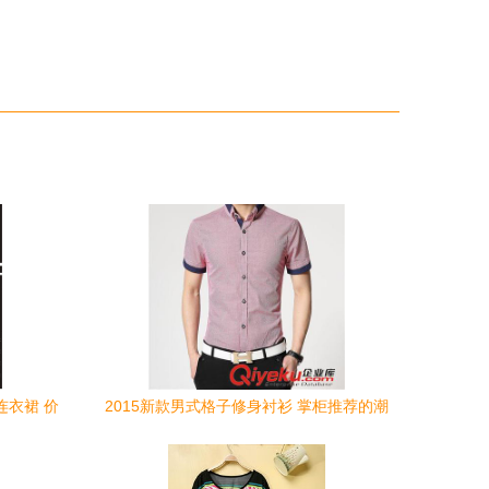
连衣裙 价
2015新款男式格子修身衬衫 掌柜推荐的潮
流之选