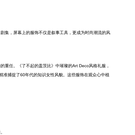
门剧集，屏幕上的服饰不仅是叙事工具，更成为时尚潮流的风
任。《了不起的盖茨比》中璀璨的Art Deco风格礼服，
精准捕捉了60年代的知识女性风貌。这些服饰在观众心中植
缀。