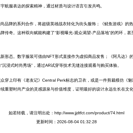
中宇航服表达的探索精神，通过材质与设计语言引发共鸣。
时尚品牌的系列合作，将超级英雄战衣转化为街头服饰；《鱿鱼游戏》的
牌传奇。这种双向赋能构建了“影视曝光-观众渴望-产品落地”的闭环，
新形态。数字服装可借由NFT形式直接作为虚拟商品发售；《阿凡达》的
“沉浸式时尚秀场”，通过AR试穿等技术无缝连接观看与购买体验。
穿上印有《老友记》Central Perk标志的卫衣，或是一件剪裁模仿
持续重塑时尚产业的灵感源泉与价值维度，证明最好的设计永远生长在文
如若转载，请注明出处：http://www.jjdtfct.com/product/74.html
更新时间：2026-08-04 01:32:28